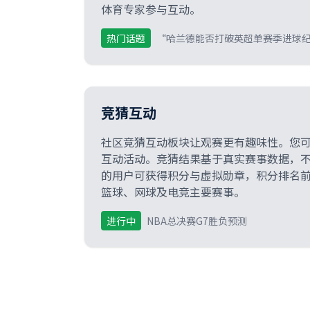
体育专家参与互动。
热门话题
“哈兰德能否打破英超单赛季进球
竞猜互动
社区竞猜互动板块让观赛更有趣味性。您
互动活动。竞猜结果基于真实赛事数据，
的用户可获得积分与虚拟勋章，积分排名
篮球、网球及电竞主要赛事。
进行中
NBA总决赛G7胜负预测