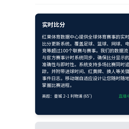
实时比分
红果体育数据中心提供全球体育赛事的实
比分更新系统。覆盖足球、篮球、网球、
竞等超过100个联赛与赛事。我们的数据流
与官方赛事计时系统同步，确保比分显示
准确性与即时性。系统支持多场比赛同时
踪，并附带进球时间、红黄牌、换人等关
事件日志。移动端自适应设计让您随时随
掌握比赛进程。
英超：曼城 2-1 利物浦 (65')
直播