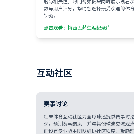
度与相关性。热门视频板块同时展示观看
数与用户评分，帮助您选择最受欢迎的体
视频。
点击观看：梅西巴萨生涯纪录片
互动社区
赛事讨论
红果体育互动社区为全球球迷提供赛事讨
现，预测赛事结果，并与其他球迷交流观
们设有专业版主团队维护社区秩序，鼓励