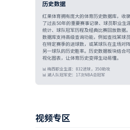
历史数据
红果体育拥有庞大的体育历史数据库，收
了过去50年的重要赛事记录、球员职业生
统计、球队冠军历程及经典比赛回放数据
数据库支持高级查询功能，例如查找某球
在特定赛季的进球数，或某球队在主场对
另一球队的历史胜率。历史数据板块结合
视化图表，让体育历史变得生动易懂。
📊 梅西职业生涯：832进球，350助攻
📊 湖人队冠军史：17次NBA总冠军
视频专区