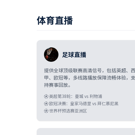
体育直播
足球直播
提供全球顶级联赛高清信号，包括英超、
甲、欧冠等，多线路播放保障流畅体验，
持赛事回放。
⚽ 英超第38轮：曼城 vs 利物浦
⚽ 欧冠决赛：皇家马德里 vs 拜仁慕尼黑
⚽ 世界杯预选赛亚洲区