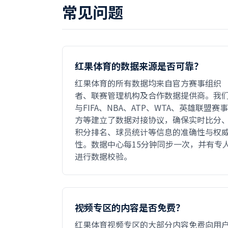
常见问题
红果体育的数据来源是否可靠？
红果体育的所有数据均来自官方赛事组织
者、联赛管理机构及合作数据提供商。我
与FIFA、NBA、ATP、WTA、英雄联盟赛事
方等建立了数据对接协议，确保实时比分
积分排名、球员统计等信息的准确性与权
性。数据中心每15分钟同步一次，并有专
进行数据校验。
视频专区的内容是否免费？
红果体育视频专区的大部分内容免费向用