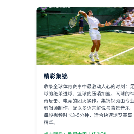
精彩集锦
收录全球体育赛事中最激动人心的时刻：
球的绝杀进球、篮球的压哨扣篮、网球的
奇反击、电竞的团灭操作。集锦视频由专
剪辑师制作，配以多语言解说与背景音乐
每段视频时长3-5分钟，适合快速浏览赛事
精华。